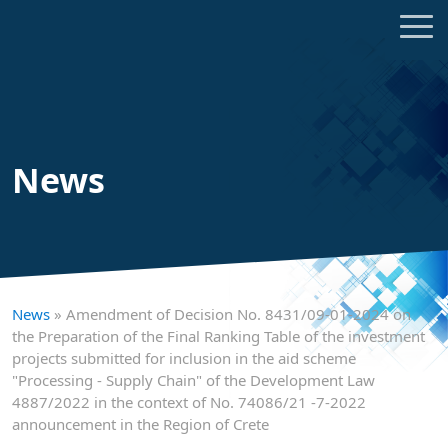
News
News
» Amendment of Decision No. 8431/09-01-2024 on
the Preparation of the Final Ranking Table of the investment
projects submitted for inclusion in the aid scheme
"Processing - Supply Chain" of the Development Law
4887/2022 in the context of No. 74086/21 -7-2022
announcement in the Region of Crete