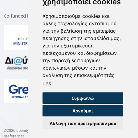
χρησιμοποιεί cookies
Co-funded by the European Union and Greece
Χρησιμοποιούμε cookies και
άλλες τεχνολογίες εντοπισμού
για την βελτίωση της εμπειρίας
περιήγησης στην ιστοσελίδα μας,
για την εξατομίκευση
περιεχομένου και διαφημίσεων,
την παροχή λειτουργιών
κοινωνικών μέσων και την
ανάλυση της επισκεψιμότητάς
μας.
Συμφωνώ
Αρνούμαι
Αλλαγή των προτιμήσεών μου
©2026 ependyseis.mindev.gov.gr -
Terms of Use
-
Privacy Policy
-
Cookie
preferences