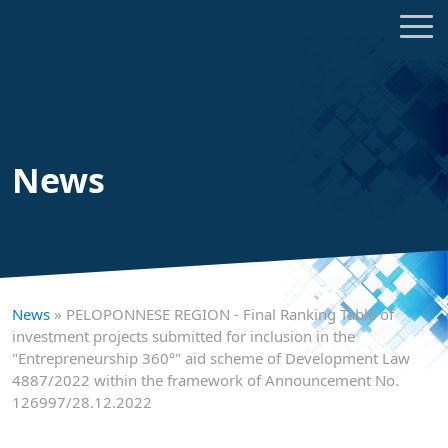
News
News
» PELOPONNESE REGION - Final Ranking Table of
investment projects submitted for inclusion in the
"Entrepreneurship 360°" aid scheme of Development Law
4887/2022 within the framework of Announcement No.
126997/28.12.2022