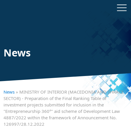
News
News
» MINISTRY OF INTERIOR (MACEDONIA AND THRACE
SECTOR) - Preparation of the Final Ranking Table of
investment projects submitted for inclusion in the
"Entrepreneurship 360°" aid scheme of Development Law
4887/2022 within the framework of Announcement No.
126997/28.12.2022