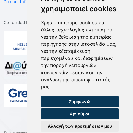
Contact Information
χρησιμοποιεί cookies
Co-funded by the European Union and Greece
Χρησιμοποιούμε cookies και
άλλες τεχνολογίες εντοπισμού
για την βελτίωση της εμπειρίας
περιήγησης στην ιστοσελίδα μας,
για την εξατομίκευση
περιεχομένου και διαφημίσεων,
την παροχή λειτουργιών
κοινωνικών μέσων και την
ανάλυση της επισκεψιμότητάς
μας.
Συμφωνώ
Αρνούμαι
Αλλαγή των προτιμήσεών μου
©2026 ependyseis.mindev.gov.gr -
Terms of Use
-
Privacy Policy
-
Cookie