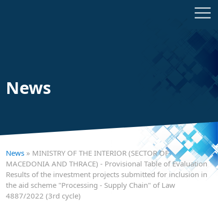
News
News
» MINISTRY OF THE INTERIOR (SECTOR OF
MACEDONIA AND THRACE) - Provisional Table of Evaluation
Results of the investment projects submitted for inclusion in
the aid scheme "Processing - Supply Chain" of Law
4887/2022 (3rd cycle)