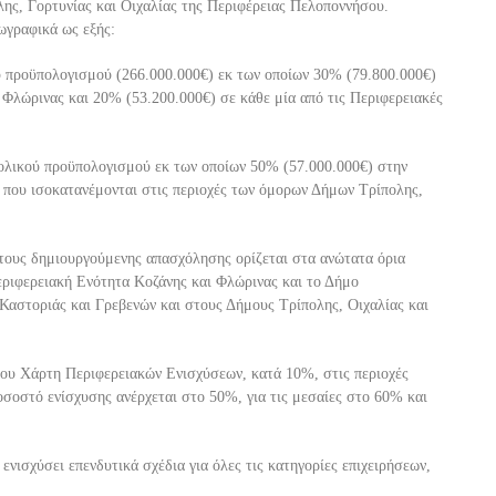
λης, Γορτυνίας και Οιχαλίας της Περιφέρειας Πελοποννήσου.
εωγραφικά ως εξής:
ύ προϋπολογισμού (266.000.000€) εκ των οποίων 30% (79.800.0
00€)
 Φλώρινας και 20% (53.200.000€) σε κάθε μία από τις Περιφερειακές
ολικού προϋπολογισμού εκ των οποίων 50% (57.0
00.000€) στην
) που
ισοκατανέμονται
στις περιοχές των όμορων Δήμων Τρίπολης,
στους δημιουργούμενης απασχόλησης ορίζεται στα ανώτ
ατα όρια
ριφερειακή Ενότητα Κοζάνης και Φλώρινας και το Δήμο
Καστοριάς και Γρεβενών και στους Δήμους Τρίπολης, Οιχαλίας και
του Χάρτη Περιφερειακών Ενισχύσεων, κατά 10%, στις περιοχές
ποσοστό ενίσχυσης ανέρχεται στο 50%, για τις μεσαίες στο 60% και
ισχύσει επενδυτικά σχέδια για όλες τις κατηγορίες επιχειρήσεων,