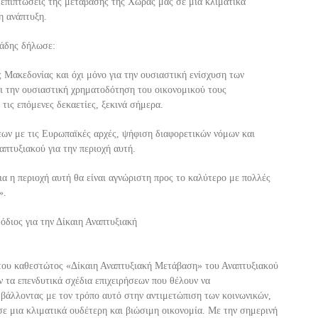
ς επιπτώσεις της μετάβασης της Χώρας μας σε μια κλιματικά
η ανάπτυξη.
άδης
δήλωσε:
 Μακεδονίας και όχι μόνο
για την
ουσιαστική ενίσχυση των
αι
την
ουσιαστική χρηματοδότηση του οικονομικού τους
τις επ
όμενες δεκαετίες, ξεκινά σήμερα.
ων με τις Ευρωπαϊκές αρχές, ψήφιση διαφορετικών νόμων και
απτυξιακού για την περιοχή αυτή.
ια η περιοχή αυτή θα είναι αγνώριστη προς το καλύτερο με πολλές
»
.
όδιος για την Δίκαιη Αναπτυξιακή
του καθεστώτος «Δίκαιη Αναπτυξιακή Μετάβαση» του Αναπτυξιακού
ν τα επενδυτικά σχέδια επιχειρήσεων που θέλουν να
μβάλλοντας με τον τρόπο αυτό στην αντιμετώπιση των κοινωνικών,
ε μια κλιματικά ουδέτερη και βιώσιμ
η οικονομία. Με την σημερινή