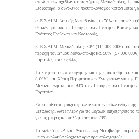
επενδυτικών σχεδίων στους Δήμους Μεγ
αλόπολης, Τρίπο
Ειδικότερα, ο συνολικός προϋπολογισμός κατανέμεται γ
α. Ε.Σ.ΔΙ.Μ. Δυτικής Μακεδονίας: το 70% του συνολικο
σε κάθε μία από τις Περιφερειακές Ενότητες Κοζάνης και
Ενότητες Γρεβενών και Καστοριάς,
β. Ε.Σ.ΔΙ.Μ. Μεγαλόπολης: 30% (114.000.000€) του συν
περιοχή του Δήμου Μεγαλόπολης και 50% (57.000.000€
Γορτυνίας και Οιχαλίας.
Το κίνητρο της επιχορήγησης και της επιδότησης του κό
(100%) του Χάρτη Περιφερειακών Ενισχύσεων για την Πε
Μεγαλόπολης και στο 90% στις Περιφερειακές Ενότητες 
Γορτυνίας.
Επισημαίνεται η α
ύξηση των ανώτατων ορίων ενίσχυσης 
μετάβασης, ώστε πλέον για τις μεγάλες επιχειρήσεις το 
για τις μικρές και πολύ μικρές στο 70%.
Το
Καθεστώς «Δίκαιη Αναπτυξιακή Μετάβαση» μπορεί να εν
με τα ακόλουθα ελάχιστα όρια προϋπολογισμού: