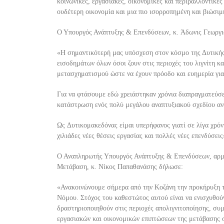
κοινωνικές, εργασιακές
, οικονομικές και περιβαλλοντικέ
ουδέτερη οικονομία και μια πιο ισορροπημένη και βιώσιμ
Ο Υπουργός Ανάπτυξης &
Επενδύσεων
,
κ.
Άδωνις Γεωργι
«
Η σημαντικότερή μας υπόσχεση στον κόσμο της Δυτικής
εισοδημάτων
όλων όσοι
ζουν στις περιοχές το
υ
λιγνίτη κ
μετασχηματισμού ώστε να έχουν πρόοδο και ευημερία για 
Για να φτάσουμε εδώ χρειάστηκαν χρόνια διαπραγματεύσε
κατάστρωση ενός πολύ μεγάλου
αναπτυξιακού
σχεδίου αν
Ως
Δυτικομακεδόνας
είμαι υπερήφανος γιατί σε λίγα χρόν
χιλιάδες νέες θέσεις εργα
σίας και πολλές νέες επενδύσεις
Ο Αναπληρωτής Υπουργός Ανάπτυξη
ς
& Επενδύσεων,
αρμ
Μετάβαση
,
κ.
Νίκος
Παπαθανάσης
δήλωσε:
«Ανακοινώνουμε σήμερα από την Κοζάνη την προκήρυξη 
Νόμου. Στόχος του καθεστώτος αυτού είναι να ενισχυθ
ού
δραστηριοποιηθούν στις περιοχές
απολιγνιτοποίησης
, συ
εργασιακών και οικονομικών επιπτώσεων της μετάβασης σ