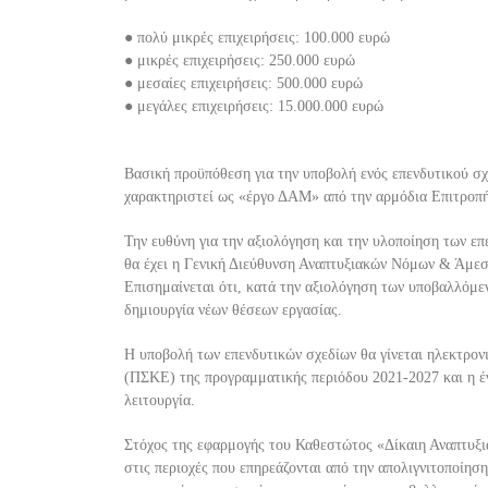
●
π
ολύ
μικρές
επ
ιχειρήσεις
: 100.000
ευρώ
●
μικρές
επ
ιχειρήσεις
: 250.000
ευρώ
●
μεσ
αίες επ
ιχειρήσεις
:
500.000
ευρώ
●
μεγάλες
επ
ιχειρήσεις
: 15.000.000
ευρώ
Βασική προϋπόθεση για την υποβολή ενός επενδυτικού σχ
χαρακτηριστεί ως «έργο ΔΑΜ» από την αρμόδια Επιτρο
Την ευθύνη για την αξιολόγηση και την υλοποίηση των ε
θα έχει η Γενική Διεύθυνση Αναπτυξιακών Νόμων & Άμε
Επισημαίνεται ότι,
κατά την αξιολόγηση των υποβαλλόμε
δημιουργία νέων θέσεων εργασίας.
Η υποβολή των επενδυτικών σχεδίων θα γίνεται ηλεκτρ
(ΠΣΚΕ) της προγραμματ
ικής περιόδου 2021-2027 και η 
λειτουργία.
Στόχος της εφαρμογής του Καθεστώτος «Δίκαιη Αναπτυξι
στις περιοχές που επηρεάζονται από την
απολιγνιτοποίηση