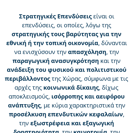
Στρατηγικές Επενδύσεις
είναι οι
επενδύσεις, οι οποίες, λόγω της
στρατηγικής τους βαρύτητας για την
εθνική ή την τοπική οικονομία
, δύνανται
να ενισχύσουν την
απασχόληση
, την
παραγωγική ανασυγκρότηση
και την
ανάδειξη του φυσικού και πολιτιστικού
περιβάλλοντος
της Χώρας, σύμφωνα με τις
αρχές της
κοινωνικά δίκαιης
, δίχως
αποκλεισμούς,
ισόρροπης και αειφόρου
ανάπτυξης
, με κύρια χαρακτηριστικά την
προσέλκυση επενδυτικών κεφαλαίων
,
την
εξωστρέφεια και εξαγωγική
δραστηριότητα
, την
καινοτομία
, την