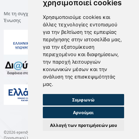
χρησιμοποιεί cookies
Με τη συγχρηματοδότηση της Ελλάδας και της Ευρωπαϊκής
Χρησιμοποιούμε cookies και
Ένωσης
άλλες τεχνολογίες εντοπισμού
για την βελτίωση της εμπειρίας
περιήγησης στην ιστοσελίδα μας,
για την εξατομίκευση
περιεχομένου και διαφημίσεων,
την παροχή λειτουργιών
κοινωνικών μέσων και την
ανάλυση της επισκεψιμότητάς
μας.
Συμφωνώ
Αρνούμαι
Αλλαγή των προτιμήσεών μου
©2026 ependyseis.mindev.gov.gr -
Όροι Χρήσης
-
Προστασία Δεδομένων
Προσωπικού Χαρακτήρα
-
Cookie preferences