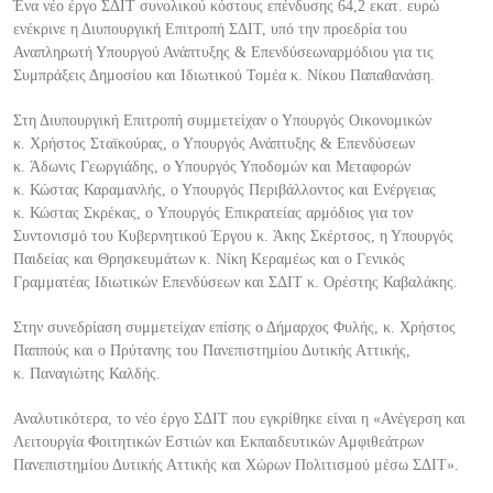
Ένα νέο έργο ΣΔΙΤ συνολικού κόστους επένδυσης 64,2 εκατ. ευρώ
ενέκριν
ε
η Διυπουργική Επιτροπή ΣΔΙΤ, υπό την προεδρία
του
Αναπληρωτή Υπουργού Ανάπτυξης & Επενδύσεων
αρμόδιου για τις
Συμπράξεις Δημοσίου και Ιδιωτικού Τομέα
κ.
Νίκου Παπαθανάση
.
Στη Διυπουργική Επιτροπή συμμετείχαν ο Υπουργός Οικονομικών
κ.
Χρήστος Σταϊκούρας
, ο Υπουργός Ανάπτυξης & Επενδύσεων
κ.
Άδωνις Γε
ωργιάδης
, ο Υπουργός Υποδομών και Μεταφορών
κ.
Κώστας Καραμανλής
, ο Υπουργός Περιβάλλοντος και Ενέργειας
κ.
Κώστας Σκρέκας
, o Υπουργός Επικρατείας αρμόδιος για τον
Συντονισμό του Κυβερνητικού Έργου κ.
Άκης Σκέρτσος
, η Υπουργός
Παιδείας και Θρησκευμάτων κ.
Νίκη Κεραμέω
ς
και
ο Γενικός
Γραμματέας Ιδιωτικών Επενδύσεων και ΣΔΙΤ κ.
Ορέστης Καβαλάκης
.
Στην συνεδρίαση συμμετείχαν επίσης ο Δήμαρχος Φυλής, κ.
Χρήστος
Παππούς
και ο Πρύτανης του Πανεπιστημίου Δυτικής Αττικής,
κ.
Παναγιώτης Καλδής.
Αναλυτικότερα, το
νέο έργο ΣΔΙΤ που εγκρίθηκε είναι η «Ανέγερση και
Λειτουργία Φοιτητικών Εστιών και Εκπαιδευτικών Αμφιθεάτρων
Πανεπιστημίου Δυτικής Αττικής και Χώρων Πολιτισμού μέσω ΣΔΙΤ».