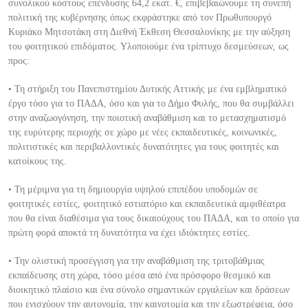
συνολικού κόστους επένδυσης
64,2 εκατ. €
,
επιβεβαιώνουμε τη συνεπή
πολιτική τη
ς κυβέρνησης όπως εκφράστηκε από τον Πρωθυπουργό
Κυριάκο Μητσοτάκη στη Διεθνή Έκθεση Θεσσαλονίκης με την αύξηση
του φοιτητικού επιδόματος. Υλοποιούμε ένα τρίπτυχο δεσμεύσεων, ως
προς:
• Τη στήριξη του Πανεπιστημίου Δυτικής Αττικής με ένα εμβληματικό
έργο τ
όσο για το ΠΑΔΑ, όσο και για το Δήμο Φυλής, που θα συμβάλλει
στην αναζωογόνηση, την ποιοτική αναβάθμιση και το μετασχηματισμό
της ευρύτερης περιοχής σε χώρο με νέες εκπαιδευτικές, κοινωνικές,
πολιτιστικές και περιβαλλοντικές δυνατότητες για τους φοιτητές κ
αι
κατοίκους της.
• Τη μέριμνα για τη δημιουργία υψηλού επιπέδου υποδομών σε
φοιτητικές εστίες, φοιτητικό εστιατόριο και εκπαιδευτικά αμφιθέατρα
που θα είναι διαθέσιμα για τους δικαιούχους του ΠΑΔΑ, και το οποίο για
πρώτη φορά αποκτά τη δυνατότητα να έχει
ιδιόκτητες εστίες.
• Την ολιστική προσέγγιση για την αναβάθμιση της τριτοβάθμιας
εκπαίδευσης στη χώρα, τόσο μέσα από ένα πρόσφορο θεσμικό και
διοικητικό πλαίσιο και ένα σύνολο σημαντικών εργαλείων και δράσεων
που ενισχύουν την αυτονομία, την καινοτομία και
την εξωστρέφεια, όσο