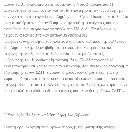
αισίως τα 31 εγκεκριμένα επί Κυβέρνησης Νέας Δημοκρατίας. Η
ανέγερση φοιτητικών εστιών για το Πανεπιστήμιο Δυτ
ικής Αττικής,
με
την εξαιρετική συνεργασία του Δημάρχου Φυλής κ. Παππού,
αποτελεί ένα
οραματικό έργο που θα αναβαθμίσει
την ποιότητα στέγασης και την
εκπαιδευτική εμπειρία των φοιτητών στο ΠΑ.Δ.Α.. Ταυτόχρονα, η
λειτουργία των φοιτητικών εστιών θα αποτελέσ
ει
πυρήνα
εκσυγχρονισμού
του πολιτιστικού και οικιστικού περιβάλλοντος
τ
ου Δήμου Φυλής
.
Η
αναβάθμιση
της παιδείας και
η ουσιαστική
στήριξη
της νεολαίας αποτελούν βασική προτεραιότητα
της
κυβέρνησης
του Κυριάκου
Μητσοτάκη.
Στην Ελλάδα προχωρά τα
τελευταία τ
ριάμισι χρόνια
της
διακυβέρνησής μας
ένα
ισχυρό
πρόγραμμα
υλοποίησης έργων ΣΔΙΤ, τα οποία δημιουργούν σημαντικές, για την
χώρα, υποδομές και πιστοποιούν το αναπτυξιακό άλμα που βρίσκεται σε
εξέλιξη. Χάρη σε αυτό, η Ελλάδα αναγνωρίζεται διεθνώς ως χώρα με έ
να
από τα καλύτερα πλαίσια δημοπράτησης και υλοποίησης έργων ΣΔΙΤ
.
».
Η Υπουργός Παιδείας κα
Νίκη Κεραμέως
,
δήλωσε:
«Με τη δρομολόγηση νέων έργων στήριξης της φοιτητικής στέγης,