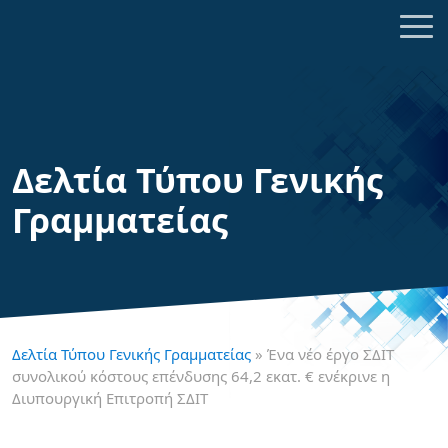
Δελτία Τύπου Γενικής
Γραμματείας
Δελτία Τύπου Γενικής Γραμματείας
» Ένα νέο έργο ΣΔΙΤ
συνολικού κόστους επένδυσης 64,2 εκατ. € ενέκρινε η
Διυπουργική Επιτροπή ΣΔΙΤ