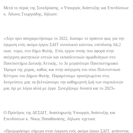
Μετά το πέρας της Συνεδρίασης, ο Υπουργός Ανάπτυξης και Επενδύσεων
κ
.
Άδωνις Γεωργιάδης
,
δήλωσε:
«
Λίγο πριν αποχαιρετήσουμε το 2022, δώσαμε το πράσινο φως για την
έγκριση ενός ακόμα έργου ΣΔΙΤ συνολικού κόστους επένδυσης 64,2
εκατ. ευρώ, στο δήμο Φυλής. Ενός έργου πνοής που
αφορά στην
ανέγερση φοιτητικών εστιών και εκπαιδευτικών αμφιθεάτρων στο
Πανεπισ
τήμιο Δυτικής Αττικής, το 3ο μεγαλύτερο Πανεπιστημιακό
Ίδρυμα της χώρας, καθώς και στην ανέγερση του νέου Πολιτιστικού
Κέντρου του Δήμου Φυλής. Παραμένουμε προσηλωμένοι στις
δε
σμεύσεις μας να βελτιώσουμε την καθημερινή ζωή των συμπολιτών
μας όχι με λόγια α
λλά με έργα. Συνεχίζουμε δυνατά και το 2023
»
.
Ο Πρόεδρος της ΔΕΣΔΙΤ, Αναπλ
ηρωτής Υπουργός Ανάπτυξης και
Επενδύσεων κ.
Νίκος Παπαθανάσης
, δήλωσε σχετικά:
«Προχωρήσαμε σήμερα στην
έγκριση ενός ακόμα έργου ΣΔΙΤ,
φτάνοντας