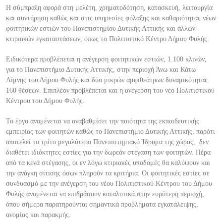
Η σύμπραξη αφορά στη μελέτη, χρηματοδότηση, κατασκευή, λειτουργία
και συντήρηση καθ
ώς και στις υπηρεσίες φύλαξης και καθαριότητας νέων
φοιτητικών εστιών του Πανεπιστημίου Δυτικής Αττικής και άλλων
κτιριακών εγκαταστάσεων, όπως το Πολιτιστικό Κέντρο Δήμου Φυλής.
Ειδικότερα προβλέπεται η ανέγερση φοιτητικών εστιών, 1.100 κλινών,
για το Π
ανεπιστήμιο Δυτικής Αττικής, στην περιοχή Άνω και Κάτω
Λίμνης του Δήμου Φυλής και δύο μικρών αμφιθεάτρων δυναμικότητας
160 θέσεων. Επιπλέον προβλέπεται και η ανέγερση του νέο Πολιτιστικού
Κέντρου του Δήμου Φυλής.
Το έργο αναμένεται να αναβαθμίσει την ποι
ότητα της εκπαιδευτικής
εμπειρίας των φοιτητών καθώς το Πανεπιστήμιο Δυτικής Αττικής, παρότι
αποτελεί το τρίτο μεγαλύτερο Πανεπιστημιακό Ίδρυμα της χώρας, δεν
διαθέτει ιδιόκτητες εστίες για την δωρεάν στέγαση των φοιτητών. Πέρα
από τα κενά στέγασης, οι εν
λόγω κτιριακές υποδομές θα καλύψουν και
την ανάγκη σίτισης όσων πληρούν τα κριτήρια. Οι φοιτητικές εστίες σε
συνδυασμό με την ανέγερση του νέου Πολιτιστικού Κέντρου του Δήμου
Φυλής αναμένεται να επιδράσουν καταλυτικά στην ευρύτερη περιοχή,
όπου σήμερα παρ
ατηρούνται σημαντικά προβλήματα εγκατάλειψης,
ανομίας και παρακμής.