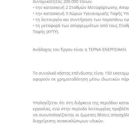
δυναμικότητας 200.000 τόνων
,
•
τ
η
ν
κατασκευή 2 Σταθμών Μεταφόρτωσης Απορρι
•
τ
η
ν
κατασκευή 3 Χώρων Υγειονομικής Ταφής Υπ
•
τ
η λειτουργία και συντήρηση των παραπάνω ε
•
τ
η μεταφορά των απορριμμάτων από τους Σταθ
Ταφής (ΧΥΤΥ).
Ανάδοχος
του Έργου είναι η
ΤΕΡΝΑ ΕΝΕΡΓΕΙΑΚΗ.
Το
σ
υνολικό κόστος επένδυσης
είναι
150 εκατομ
αφορούν
σε
χρηματοδότηση μέσω ιδιωτικών πόρ
Υ
πολογίζεται ότι στη διάρκεια της περιόδου κατ
εργασίας, ενώ στην περίοδο λειτουργίας
προβλέπ
να συνυπολογίζονται οι έμμεσες θέσεις απασχόλ
διαχείρισης ανακυκλώσιμων υλικών
.