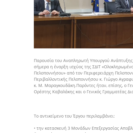
Παρουσία του Αναπληρωτή Υπουργού Ανάπτυξης 
σήμερα
η έναρξη ισχύος της ΣΔΙΤ
«Ολοκληρωμένο
Πελοποννήσου»
από
τον Περιφερειάρχη Πελοπον
Περιβαλλοντικής Πελοποννήσου κ. Γιώργο Αγραφ
κ. Μ. Μαραγκουδάκη
.
Παρόντες ήταν
, επίσης,
ο Γε
Ορέστης Καβαλάκης και ο Γενικός Γραμματέας Δ
Το α
ντικείμενο του Έργου
περιλαμβάνει
:
•
τ
η
ν
κατασκευή 3 Μονάδων Επεξεργασίας Αποβλή