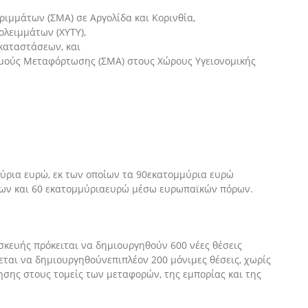
μμάτων (ΣΜΑ) σε Αργολίδα και Κορινθία
,
ολειμμάτων (ΧΥΤΥ)
,
γκαταστάσεων
,
και
μούς Μεταφόρτωσης (ΣΜΑ) στους Χώρους Υγειονομικής
μύρια
ευρώ
,
εκ των οποίων τα 90
εκατομμύρια
ευρώ
ων και 60
εκατομμύρια
ευρώ μέσω
ευρωπαϊ
κών πόρων
.
ασκευής πρόκειται να δημιουργηθούν 600 νέες θέσεις
εται να δημιουργηθούν
επιπλέον 200 μόνιμες θέσεις, χωρίς
ησης στους τομείς των μεταφορών, της εμπορίας και της