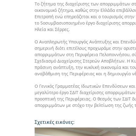
Το ζήτημα της διαχείρισης τω
ν απορριμμάτων σ
οικονομικό ζήτημα
,
καθώς στην Ελλάδα
επιβάλλο
Επιτροπή
ενώ
επηρεάζεται και ο τουρισμός
στην 
το
5
ο
συμβασιοποιημένο έργο
διαχείρισης απορρ
Ηλεία
και
Σέρρες
.
Ο Αναπληρωτής Υπουργός Ανάπτυξης και Επενδύσ
σημερινή διότι επιτέλους προχωράμε στην
οριστ
απορριμμάτων στη Περιφέρεια
Πελοποννήσου
,
σύ
Σχεδιασμό Διαχείρισης Στερεών Αποβλήτων.
Η Κ
πράσινη ανάπτυξη, την κυκλική οικονομία και το
αναβάθμιση της Περιφέρειας
και η δημιουργία ν
Ο Γενικός Γραμματέας Ιδιωτικών Επενδύσεων και
μεγαλύτερο έργο ΣΔΙΤ διαχείρισης απορριμμάτω
προοπτική της Περιφέρειας.
Ο θεσμός των ΣΔΙΤ
δ
απορριμμάτων με στόχο την βελτίωση της ζωής 
Σχετικές εικόνες: