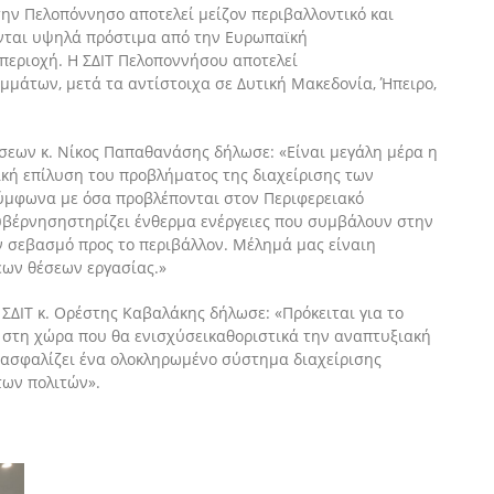
την Πελοπόννησο
αποτελεί
μείζον περιβαλλοντικό και
νται υψηλά πρόστιμα από την Ευρωπαϊκή
περιοχή.
Η
ΣΔΙΤ Πελοποννήσου αποτελεί
ιμμάτων, μετά τα αντίστοιχα σε
Δυτικ
ή Μακεδονία, Ήπειρο
,
εων κ. Νίκος Παπαθανάσης δήλωσε: «Είναι μεγάλη μέρα η
ική επίλυση του προβλήματος της διαχείρισης των
μφωνα με όσα προβλέπονται στον Περιφερειακό
υβέρνηση
στηρίζει ένθερμα ενέργειες που συμβάλουν στην
ν σεβασμό προς το περιβάλλον. Μέλημά μας είναι
η
έων θέσεων εργασίας
.
»
 ΣΔΙΤ κ. Ορέστης Καβαλάκης δήλωσε: «
Πρόκειται για το
ν στη χώρα
που θα ενισχύσει
καθοριστικ
ά
την αναπτυξιακή
ιασφαλίζει ένα ολοκληρωμένο σύστημα
διαχείριση
ς
των πολιτών».