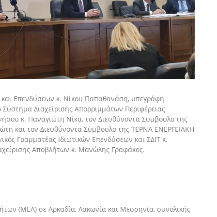
και Επενδύσεων κ. Νίκου Παπαθανάση,
υ
πεγράφη
 Σύστημα Διαχείρισης Απορριμμάτων Περιφέρειας
νήσου κ. Παναγιώτη Ν
ίκα,
τον Διευθύνοντα Σύμβουλο της
ιώτη
και
τον Διευθύνοντα Σύμβουλο της ΤΕΡΝΑ ΕΝΕΡΓΕΙΑΚΗ
νικός Γραμματέας Ιδιωτικών Επενδύσεων και ΣΔΙΤ κ.
ιαχείρισης Αποβλήτων κ. Μανώλης Γραφάκος.
των (ΜΕΑ) σε Αρκαδία, Λακωνία και Μεσσηνία, συνολικής