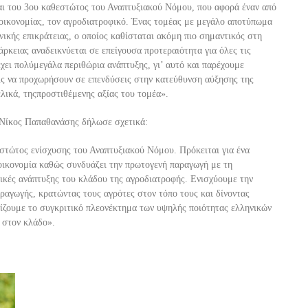
αι του 3ου
καθεστώτος του Αναπτυξιακού Νόμου, που αφορά έναν από
 οικονομίας, τον αγροδιατροφικό. Ένας τομέας με μεγάλο αποτύπωμα
ικής επικράτειας, ο οποίος καθίσταται ακόμη πιο σημαντικός στη
άρκεια
ς
αναδεικνύεται σε επείγουσα προτεραιότητα για όλες τις
έχει πολύ
μεγάλα περιθώρια ανάπτυξης, γι’ αυτό και παρέχουμε
εις να προχωρήσουν σε επενδύσεις στην κατεύθυνση αύξησης της
ελικά,
της
προστιθέμενης αξία
ς του τ
ομέ
α
»
.
 Νίκος Παπαθανάσης δήλωσε σχετικά:
στώτος ενίσχυσης του Αναπτυξιακού Νόμου. Πρόκειται για ένα
οικονομία
καθώς συνδυάζει την πρωτογενή παραγωγή με τη
ικές ανάπτυξης του κλάδου της αγροδιατροφής.
Ενισχύουμε την
ραγωγή
ς, κρατώντας τους αγρότ
ες στον τόπο τους και δίνοντας
ζουμε το συγκριτικό πλεονέκτημα των υψηλής ποιότητας ελληνικών
α στον κλάδο
»
.