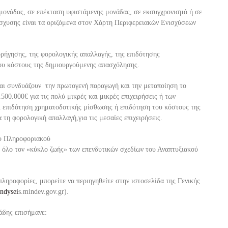
 μονάδας, σε επέκταση υφιστάμενης μονάδας, σε εκσυ
γχρονισμό ή σε
σχυσης είν
αι τα οριζόμενα στον Χάρτη Περιφερειακών Ενισχύσεων
χορήγησης, της φορολογικής απαλλαγής, της επιδότησης
του κόστους της δημιουργούμενης α
πασχόλησης.
και συνδυάζουν την πρωτογενή παραγωγή και την μεταποίηση το
.500.000
€
για
τις
πολύ μικρές και μικρές επιχειρήσεις ή των
ι επιδότηση χρηματοδοτικής μίσθωσης ή επιδότηση του κόστους της
α τη φορολογική απαλλαγή,
για τις μεσαίες επιχειρήσεις.
υ Πληροφοριακού
 όλο τον «κύκλο ζωής» των επενδυτικών σχεδίων του Αναπτυ
ξιακού
πληροφορίες,
μπορείτε να περιηγηθείτε στην ι
στοσελίδα της Γενικής
ndysei
s
.
mindev
.
gov
.
gr
).
άδης επισήμανε: