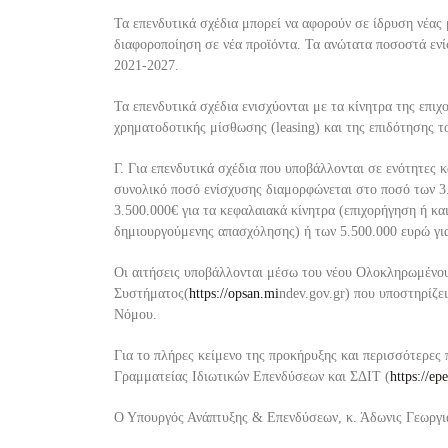
Τα επενδυτικά σχέδια μπορεί να αφορούν σε ίδρυση νέας
διαφοροποίηση σε νέα προϊόντα. Τα ανώτατα ποσοστά ενί
2021-2027.
Τα επενδυτικά σχέδια ενισχύονται με τα κίνητρα της επι
χρηματοδ
οτικής μίσθωσης (leasing) και της επιδότησης 
Γ.
Για επενδυτικά σχέδια που υποβάλλονται σε ενότητες 
συνολικό
ποσό ενίσχυσης
διαμορφώνεται σ
το ποσό των
3
3.500.000
€
για τα κεφαλαιακά κίνητρα (επιχορήγηση ή κα
δημιουργούμενης απα
σχόλησης) ή των 5.500.000 ευρώ
γι
Οι αιτήσεις υποβάλλονται
μέσω του νέου Ολοκληρωμένο
Συστήματος
(
https://opsan.mi
n
dev.gov.gr
)
που
υποστηρίζει
Νόμου.
Γ
ια το πλήρες κείμενο της
προκήρυξη
ς
και περισσότερες 
Γραμματείας Ιδιωτικών Επενδύσεων και ΣΔΙΤ (
https
://
epe
Ο Υπουργός Α
νάπτυξης & Επενδύσεων, κ. Άδωνις Γεωργι