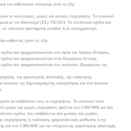
ικά του κ
αθεσ
τώτος ενίσχυσης είναι τα εξής:
λουν οι πολύ μικρές, μικρές και μεσαίες επιχειρήσεις. Το συνολικό
φωνα με τον Κανονισμό (ΕΕ) 702/2014. Τα επενδυτ
ικά
σχέδια που
, σε επέκταση υφιστάμενης μονάδας ή σε εκσυγχρονισμό.
λόγω καθεστώς έχουν ως εξής:
ά
σχέδ
ια που πραγματοποιούνται στα νησιά του Αιγαίου Πελάγους,
 σχέδια που πραγματοποιούνται στην Περιφέρεια Αττικής,
 σχέδια που πραγματοποιούνται στις υπ
όλοι
πες Περιφέρειες της
χορήγησης, της φορολογικής απαλλαγής, της επιδότησης
του κόστους της δημιουργούμενης απασχόλησης
και στα ανώτατα
ς.
πορούν να υποβάλλουν όλες οι επιχειρήσεις. Το συνολικό ποσό
λύ μικρές και μικρές επιχειρήσεις
ορίζ
εται
σ
τα 3.000.000€ για όλα
νδυτικό σχέδιο, που υποβάλλεται από μεσαίες και μεγάλες
της επιχορήγησης ή επιδότ
ησης χρηματοδοτικής μίσθωσης ή της
σης και
σ
τα 5.000.000€ για την ενίσχυση της φορολογικής απαλλαγής.