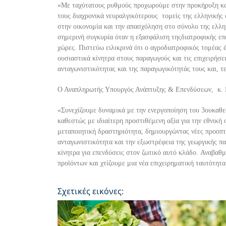
«
Με ταχύτατους ρυθμούς προχωρούμε στην προκήρυξη κ
τους διαχρονικά νευραλγικότερους τομείς της ελληνικής
στην οικονομία και την
απασχόληση στο σύνολο της ελλην
σημερινή συγκυρία όταν η
εξασφάλιση
της
διατροφική
ς
επ
χώρες. Πιστεύω ειλικρινά ότι ο αγροδιατροφικός τομέας 
ουσιαστικά κίνητρα στους παραγωγούς και τις επιχειρήσ
ανταγωνιστικότητας και της παραγωγικότητάς
του
ς
και, τ
Ο Αναπληρωτής Υπουργός Ανάπτυξης
&
Επενδύσεων,
κ.
«Συνεχίζουμε δυναμικά με την ενεργοποίηση του 3
ου
καθε
καθεστώς με ιδιαίτερη προστιθέμενη αξία
για την εθ
νική 
μεταποιητική δραστηριότητα
,
δημιουργώντας νέες προοπτ
ανταγωνιστικότητα και την εξωστρέφεια
της
γεωργική
ς
πα
κίνητρα για επ
ενδύσεις στον ζωτικό αυτό κλάδο
.
Αναβαθμί
προϊόντων και χτίζουμε μια νέα επιχειρηματική ταυτότητ
Σχετικές εικόνες: