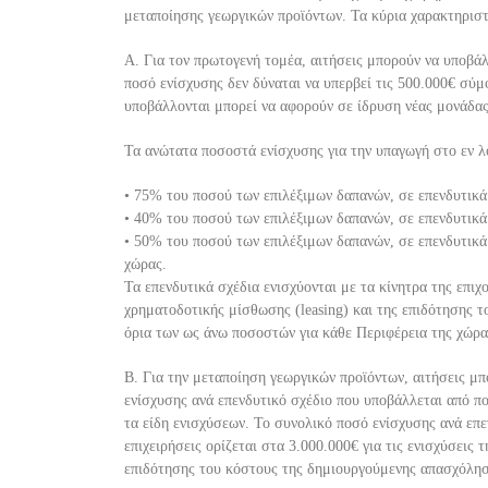
μεταποίησης γεωργικών προϊόντων. Τα κύρια χαρακτηριστ
Α
.
Για τον πρωτογενή τομέα
, αιτήσεις μπορούν να υποβάλ
ποσό ενί
σχυσης δεν δύναται να υπερβεί
τις 500.000€ σύμ
υποβάλλονται μπορεί να αφορούν σε ίδρυση νέας μονάδας
Τα ανώτατα ποσοστά ενίσχυσης για την υπαγωγή στο εν 
•
75% του ποσού των επιλέξιμων δαπανών, σε επενδυτικ
•
40% του ποσού των επιλέξιμων δαπανών, σε επενδυτικά
•
50% του ποσού των επιλέξιμων δαπανών, σε επενδυτικά
χώρας.
Τα επενδυτικά σχέδια ενισχύονται με τα κίνητρα της επι
χρηματοδοτικής μίσθωσης (leasing) και της επιδότησης 
όρια
των
ως άνω ποσοστών για κάθε Περιφέρεια της χώρα
Β.
Για την μεταποίηση γεωργικών προϊόντων
, αιτήσεις μ
ενίσχυσης ανά επενδυτικό σχέδιο που υποβάλλεται από πο
τα είδη ενισχύσεων. Το συνολικό ποσό ενίσχυσης ανά επε
επιχειρήσεις
ορίζεται σ
τα 3.000.000€ για τις ενισχύσεις 
επιδότησης του κόστους της δημιουργούμε
νης απασχόλη