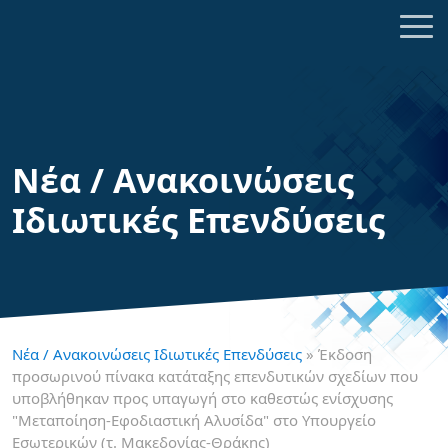
Νέα / Ανακοινώσεις
Ιδιωτικές Επενδύσεις
Νέα / Ανακοινώσεις Ιδιωτικές Επενδύσεις
» Έκδοση
προσωρινού πίνακα κατάταξης επενδυτικών σχεδίων που
υποβλήθηκαν προς υπαγωγή στο καθεστώς ενίσχυσης
"Μεταποίηση-Εφοδιαστική Αλυσίδα" στo Υπουργείο
Εσωτερικών (τ. Μακεδονίας-Θράκης)