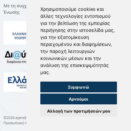
Με τη συγχρηματοδότηση της Ελλάδας και της Ευρωπαϊκής
Χρησιμοποιούμε cookies και
Ένωσης
άλλες τεχνολογίες εντοπισμού
για την βελτίωση της εμπειρίας
περιήγησης στην ιστοσελίδα μας,
για την εξατομίκευση
περιεχομένου και διαφημίσεων,
την παροχή λειτουργιών
κοινωνικών μέσων και την
ανάλυση της επισκεψιμότητάς
μας.
Συμφωνώ
Αρνούμαι
Αλλαγή των προτιμήσεών μου
©2026 ependyseis.mindev.gov.gr -
Όροι Χρήσης
-
Προστασία Δεδομένων
Προσωπικού Χαρακτήρα
-
Cookie preferences