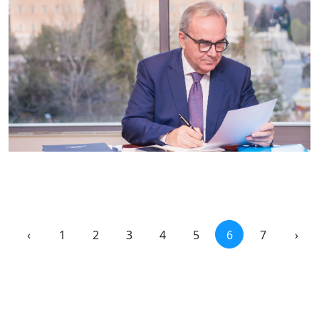
‹
1
2
3
4
5
6
7
›