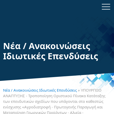
Νέα / Ανακοινώσεις
Ιδιωτικές Επενδύσεις
Νέα / Ανακοινώσεις Ιδιωτικές Επενδύσεις
» ΥΠΟΥΡΓΕΙΟ
ΑΝΑΠΤΥΞΗΣ - Τροποποίηση Οριστικού Πίνακα Κατάταξης
των επενδυτικών σχεδίων που υπάγονται στο καθεστώς
ενίσχυσης «Αγροδιατροφή - Πρωτογενής Παραγωγή και
Μεταποίηση Γεωργικών Προϊόντων - Αλιεία -