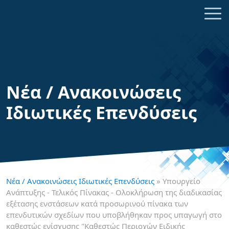
Νέα / Ανακοινώσεις
Ιδιωτικές Επενδύσεις
Νέα / Ανακοινώσεις Ιδιωτικές Επενδύσεις
» Υπουργείο
Ανάπτυξης - Τελικός Πίνακας - Ολοκλήρωση της διαδικασίας
εξέτασης ενστάσεων κατά προσωρινού πίνακα των
επενδυτικών σχεδίων που υποβλήθηκαν προς υπαγωγή στο
καθεστώς ενίσχυσης "Καθεστώς Περιοχών Ειδικής