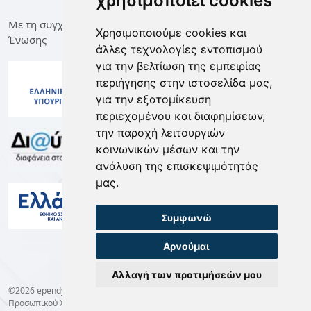
χρησιμοποιεί cookies
Με τη συγχρηματοδότηση της Ελλάδας και της Ευρωπαϊκής
Χρησιμοποιούμε cookies και
Ένωσης
άλλες τεχνολογίες εντοπισμού
για την βελτίωση της εμπειρίας
περιήγησης στην ιστοσελίδα μας,
για την εξατομίκευση
περιεχομένου και διαφημίσεων,
την παροχή λειτουργιών
κοινωνικών μέσων και την
ανάλυση της επισκεψιμότητάς
μας.
Συμφωνώ
Αρνούμαι
Αλλαγή των προτιμήσεών μου
©2026 ependyseis.mindev.gov.gr -
Όροι Χρήσης
-
Προστασία Δεδομένων
Προσωπικού Χαρακτήρα
-
Cookie preferences