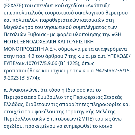
(ΕΣΧΑΣΕ)
του επενδυτικού σχεδίου
«Ανάπτυξη
υπερπολυτελούς τουριστικού οικολογικού θέρετρου
και πολυτελών παραθεριστικών κατοικιών στη
Μεγαλόνησο του νησιωτικού συμπλέγματος των
Πεταλιών Ευβοίας» με φορέα υλοποίησης την «GH
HOTEL ΞΕΝΟΔΟΧΕΙΑΚΗ ΚΑΙ ΤΟΥΡΙΣΤΙΚΗ
ΜΟΝΟΠΡΟΣΩΠΗ Α.Ε.», σύμφωνα με τα αναφερόμενα
στην παρ. 4.2 του άρθρου 7 της κ.υ.α. με α.π. ΥΠΕΧΩΔΕ/
ΕΥΠΕ/οικ.107017/5.9.06 (Β΄ 1225), όπως
τροποποιήθηκε και ισχύει με την κ.υ.α. 94750/6235/15-
9-2023 (Β’ 5774):
α.
Ανακοινώνει ότι τόσο η ίδια όσο και το
Περιφερειακό Συμβούλιο της Περιφέρειας Στερεάς
Ελλάδας, διαθέτουν τις απαραίτητες πληροφορίες και
στοιχεία του φακέλου της Στρατηγικής Μελέτης
Περιβαλλοντικών Επιπτώσεων (ΣΜΠΕ) του ως άνω
σχεδίου, προκειμένου να ενημερωθεί το κοινό.