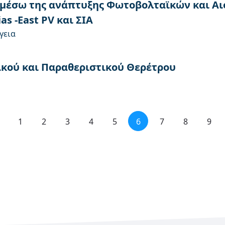
 μέσω της ανάπτυξης Φωτοβολταϊκών και Α
s -East PV και ΣΙΑ
γεια
κού και Παραθεριστικού Θερέτρου
1
2
3
4
5
6
7
8
9