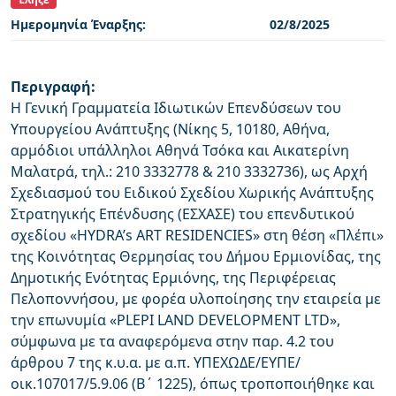
Ημερομηνία Έναρξης:
02/8/2025
Περιγραφή:
Η Γενική Γραμματεία Ιδιωτικών Επενδύσεων του
Υπουργείου Ανάπτυξης (Νίκης 5, 10180, Αθήνα,
αρμόδιοι υπάλληλοι Αθηνά Τσόκα και Aικατερίνη
Μαλατρά, τηλ.: 210 3332778 & 210 3332736), ως Αρχή
Σχεδιασμού του Ειδικού Σχεδίου Χωρικής Ανάπτυξης
Στρατηγικής Επένδυσης (ΕΣΧΑΣΕ) του επενδυτικού
σχεδίου «HYDRA’s ART RESIDENCIES» στη θέση «Πλέπι»
της Κοινότητας Θερμησίας του Δήμου Ερμιονίδας, της
Δημοτικής Ενότητας Ερμιόνης, της Περιφέρειας
Πελοποννήσου, με φορέα υλοποίησης την εταιρεία με
την επωνυμία «PLEPI LAND DEVELOPMENT LTD»,
σύμφωνα με τα αναφερόμενα στην παρ. 4.2 του
άρθρου 7 της κ.υ.α. με α.π. ΥΠΕΧΩΔΕ/ΕΥΠΕ/
οικ.107017/5.9.06 (Β΄ 1225), όπως τροποποιήθηκε και